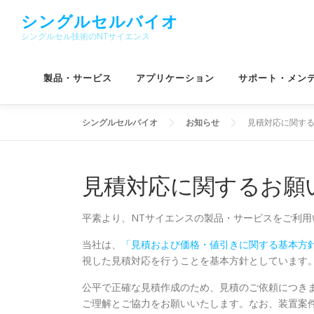
コ
シングルセルバイオ
ン
シングルセル技術のNTサイエンス
テ
ン
ツ
製品・サービス
アプリケーション
サポート・メン
へ
ス
キ
シングルセルバイオ
お知らせ
見積対応に関す
ッ
プ
見積対応に関するお願
平素より、NTサイエンスの製品・サービスをご利
当社は、
「見積および価格・値引きに関する基本方
視した見積対応を行うことを基本方針としています
公平で正確な見積作成のため、見積のご依頼につき
ご理解とご協力をお願いいたします。なお、装置案