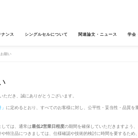
テナンス
シングルセルについて
関連論文・ニュース
学会
るお願い
い
用いただき、誠にありがとうございます。
針」
に定めるとおり、すべてのお客様に対し、公平性・妥当性・品質を
。
ましては、通常は
最低2営業日程度
の期間を確保していただきますよう、
件や特注品につきましては、仕様確認や技術的検討に時間を要するため