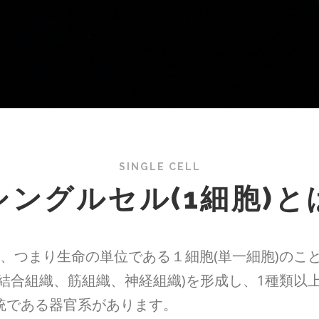
SINGLE CELL
シングルセル(1細胞)と
 cell、つまり生命の単位である１細胞(単一細胞)
結合組織、筋組織、神経組織)を形成し、1種類以
統である器官系があります。