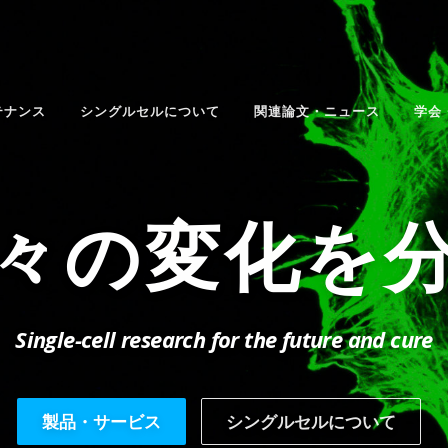
テナンス
シングルセルについて
関連論文・ニュース
学会
希少種の検
Single-cell research for the future and cure
製品・サービス
シングルセルについて