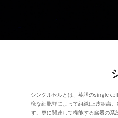
シングルセルとは、英語のsingle
様な細胞群によって組織(上皮組織、
す。更に関連して機能する臓器の系