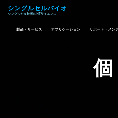
コ
シングルセルバイオ
ン
シングルセル技術のNTサイエンス
テ
ン
ツ
製品・サービス
アプリケーション
サポート・メン
へ
ス
キ
ッ
プ