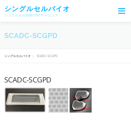
コ
シングルセルバイオ
ン
メニュー
テ
シングルセル技術のNTサイエンス
ン
ツ
へ
製品・サービス
アプリケーション
SCADC-SCGPD
ス
キ
ッ
プ
サポート・メンテナンス
シングルセルについて
シングルセルバイオ
SCADC-SCGPD
SCADC-SCGPD
関連論文・ニュース
学会・イベント
会社紹介
販売ネットワーク
お問い合わせ